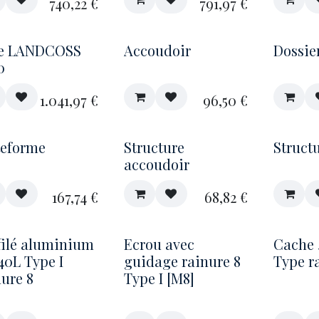
740,22
€
791,97
€
e LANDCOSS
Accoudoir
Dossie
0
1.041,97
€
96,50
€
teforme
Structure
Struct
accoudoir
167,74
€
68,82
€
filé aluminium
Ecrou avec
Cache 
40L Type I
guidage rainure 8
Type r
nure 8
Type I [M8]