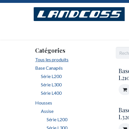
Se rendre au contenu
Accueil
Concept
Modèles
Assemblage
Catégories
Tous les produits
Base Canapés
Bas
Série L200
L21
Série L300
Série L400
Housses
Bas
Assise
L32
Série L200
Série L300