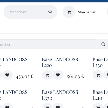
Mon panier
Catalogue
Collecte
Origine
Équipe
Atelier
Blog
e LANDCOSS
Base LANDCOSS
Base 
0
L220
L230
433,02
€
561,03
€
e LANDCOSS
Base LANDCOSS
Base 
0
L330
L410