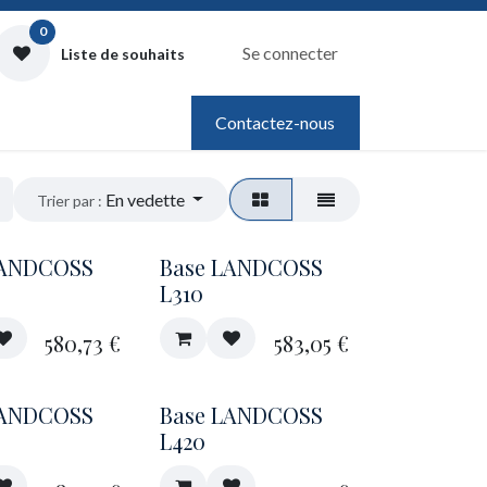
0
Se connecter
Liste de souhaits
Contactez-nous
En vedette
Trier par :
LANDCOSS
Base LANDCOSS
L310
580,73
€
583,05
€
LANDCOSS
Base LANDCOSS
L420