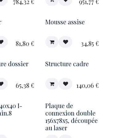
784,32
€
951,77
€
r
Mousse assise
81,80
€
34,85
€
ure dossier
Structure cadre
65,38
€
140,06
€
40x40 I-
Plaque de
ain.8
connexion double
156x78x5, découpée
au laser