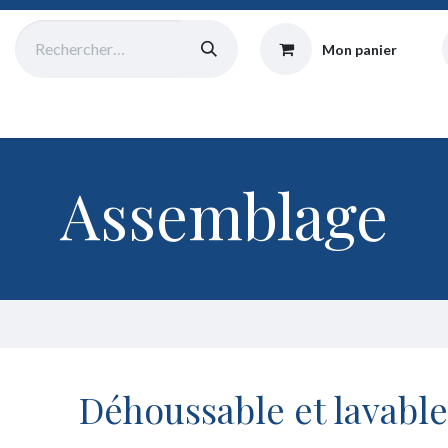
Mon panier
Catalogue
Collecte
Origine
Équipe
Atelier
Blog
Assemblage
Déhoussable et lavable