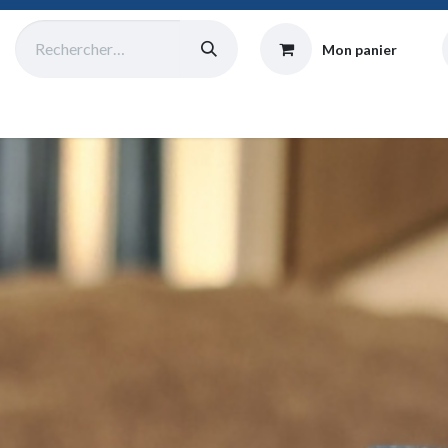
Mon panier
Catalogue
Collecte
Origine
Équipe
Atelier
Blog