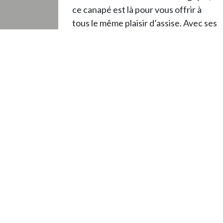
ce canapé est là pour vous offrir à
tous le même plaisir d’assise. Avec ses
40 cm d'épaisseur de mousse
recyclée, c’est du confort XXL, sans
ressorts qui grincent ou qui se
vengent discrètement dans votre
dos.
Pause café, ou sieste discrète en coin
de salle de réunion, tout le monde
trouvera sa place dans ce nuage de
mousse.
Même ceux qui oublient un peu la
notion de « délicatesse » en s’y jetant
trouveront que c’est du solide !