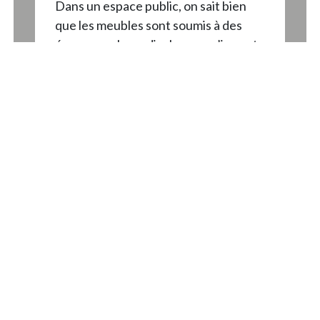
Dans un espace public, on sait bien
que les meubles sont soumis à des
épreuves plus radicales que n’importe
quel crash test.
Le canapé LANDCOSS est taillé pour
survivre à toutes les aventures.
Habillé d’un PVC ultra résistant à
l’usure, il peut supporter les sacs
lancés à la volée, les chaussures qui
traînent, ou même les enfants
alpinistes.
Les éclaboussures de café, les
gribouillis de stylos ou les
maladresses de repas ? Rien à
craindre ! Un coup d’éponge et il est