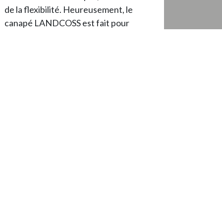
de la flexibilité. Heureusement, le
canapé LANDCOSS est fait pour
évoluer autant que vous !
Avec sa structure en tubes
d'aluminium, il se démonte, se
transforme et se répare en un clin
d'œil.
Besoin de le déplacer pour un
événement ? Hop, il se démonte
facilement et repart aussi vite dans sa
nouvelle configuration.
Une pièce un peu malmenée par un
utilisateur un peu trop enthousiaste ?
Pas de panique, chaque partie se
change indépendamment, sans avoir