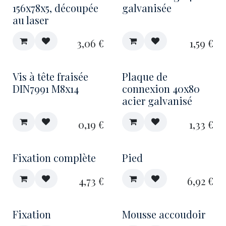
156x78x5, découpée
galvanisée
au laser
3,06
€
1,59
€
Vis à tête fraisée
Plaque de
DIN7991 M8x14
connexion 40x80
acier galvanisé
0,19
€
1,33
€
Fixation complète
Pied
4,73
€
6,92
€
Fixation
Mousse accoudoir