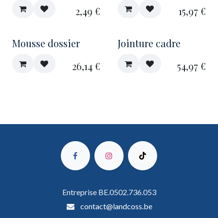
2,49
€
15,97
€
Mousse dossier
Jointure cadre
26,14
€
54,97
€
Entreprise BE.0502.736.053
contact@landcoss.be