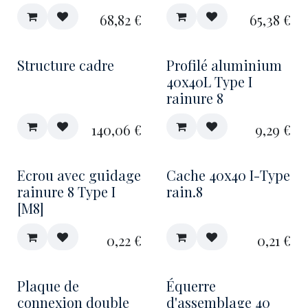
68,82
€
65,38
€
Structure cadre
Profilé aluminium
40x40L Type I
rainure 8
140,06
€
9,29
€
Ecrou avec guidage
Cache 40x40 I-Type
rainure 8 Type I
rain.8
[M8]
0,22
€
0,21
€
Plaque de
Équerre
connexion double
d'assemblage 40