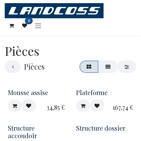
Se rendre au contenu
0
Pièces
Pièces
Mousse assise
Plateforme
34,85
€
167,74
€
Structure
Structure dossier
accoudoir