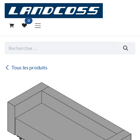
Se rendre au contenu
0
Tous les produits