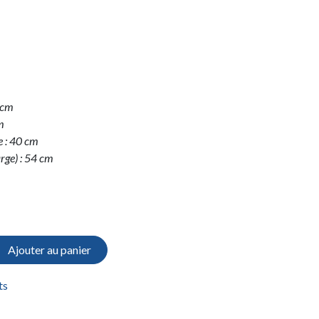
0 cm
m
e : 40 cm
arge) : 54 cm
Ajouter au panier
ts