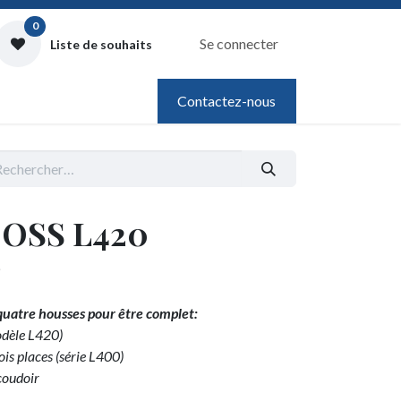
0
Se connecter
Liste de souhaits
Contactez-nous
OSS L420
 quatre housses pour être complet:
odèle L420)
ois places (série L400)
coudoir