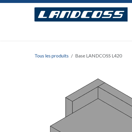
Se rendre au contenu
Accueil
Concept
Modèles
Assemblage
Tous les produits
Base LANDCOSS L420