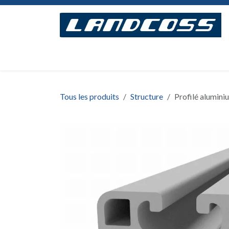
Se rendre au contenu
Accueil
Concept
Modèles
Assemblage
Tous les produits
Structure
Profilé alumini