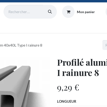
Mon panier
Catalogue
Collecte
Origine
Équipe
Atelier
Blog
um 40x40L Type I rainure 8
Profilé alu
I rainure 8
9,29
€
LONGUEUR