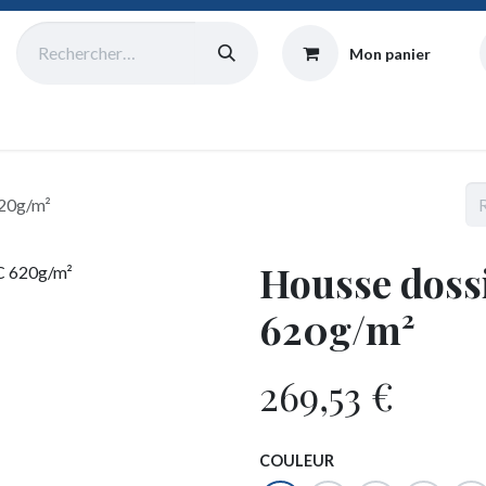
Mon panier
Catalogue
Collecte
Origine
Équipe
Atelier
Blog
620g/m²
Housse doss
620g/m²
269,53
€
COULEUR