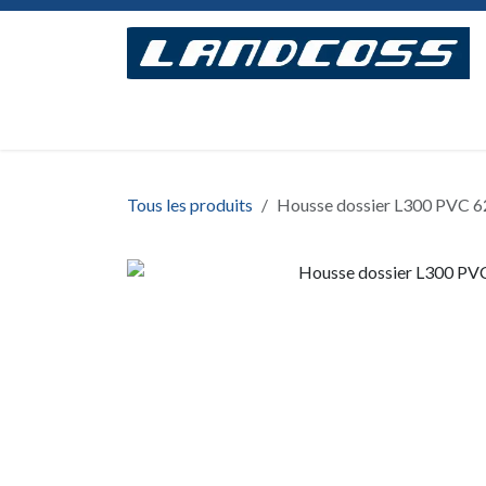
Se rendre au contenu
Accueil
Concept
Modèles
Assemblage
Tous les produits
Housse dossier L300 PVC 